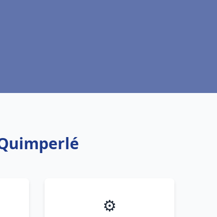
c Quimperlé
⚙️