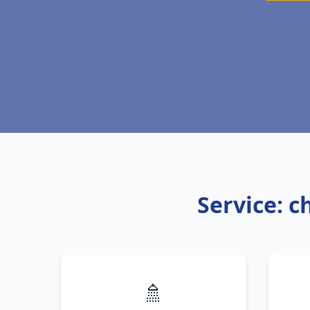
Service: c
🚿