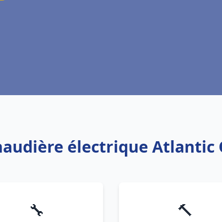
haudière électrique Atlanti
🔧
🔨