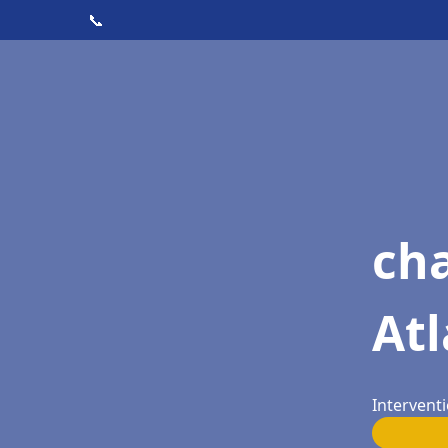
📞
cha
At
Intervent