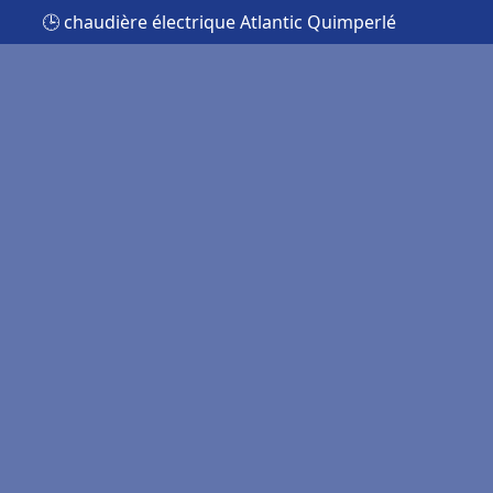
🕒 chaudière électrique Atlantic Quimperlé