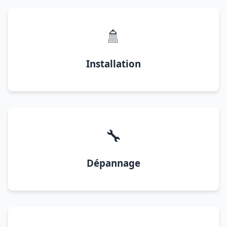
🚿
Installation
🔧
Dépannage