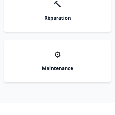
🔨
Réparation
⚙️
Maintenance