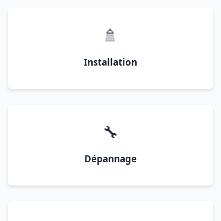
🚿
Installation
🔧
Dépannage