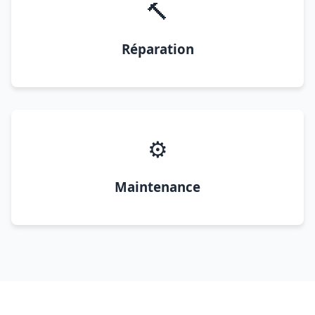
🔨
Réparation
⚙️
Maintenance