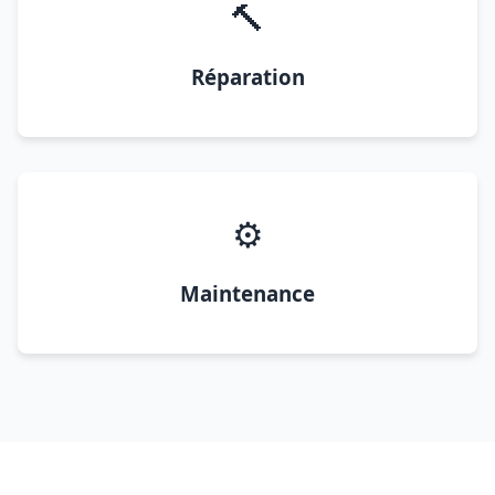
🔨
Réparation
⚙️
Maintenance