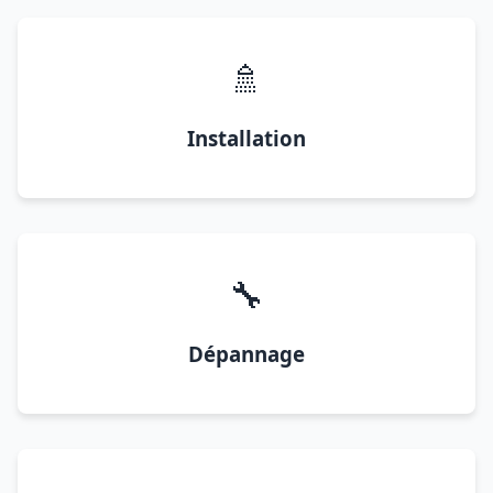
🚿
Installation
🔧
Dépannage