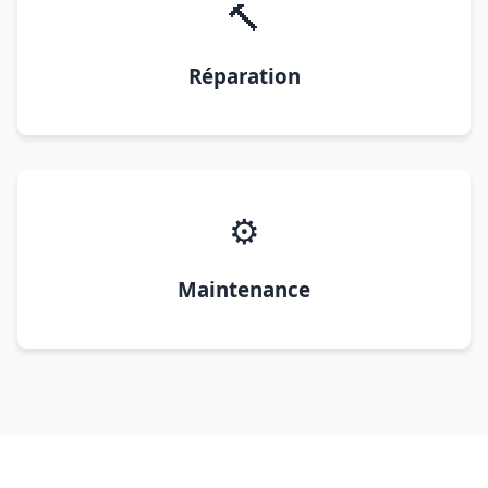
🔨
Réparation
⚙️
Maintenance