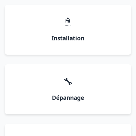
🚿
Installation
🔧
Dépannage