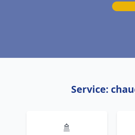
Service: chau
🚿