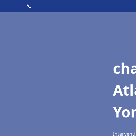
📞
cha
Atl
Yo
Interventi