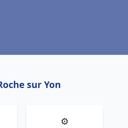
 Roche sur Yon
⚙️