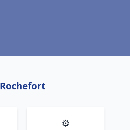
 Rochefort
⚙️