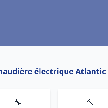
chaudière électrique Atlantic
🔧
🔨