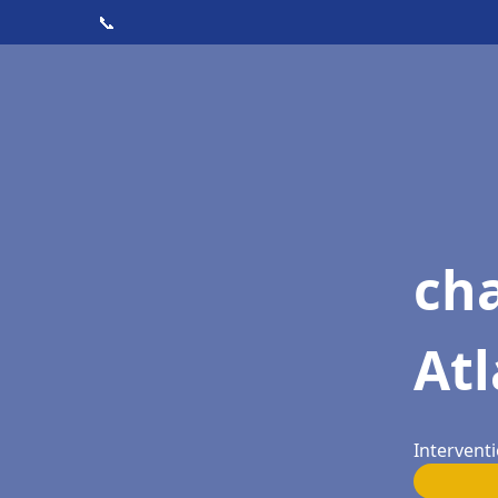
📞
cha
Atl
Interventi