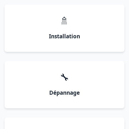
🚿
Installation
🔧
Dépannage