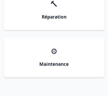
🔨
Réparation
⚙️
Maintenance