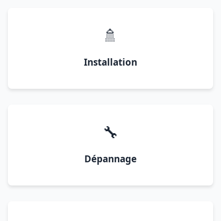
🚿
Installation
🔧
Dépannage