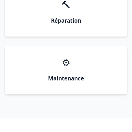
🔨
Réparation
⚙️
Maintenance