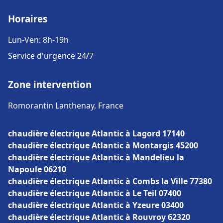
Horaires
Lun-Ven: 8h-19h
Service d'urgence 24/7
Zone intervention
Romorantin Lanthenay, France
chaudière électrique Atlantic à Lagord 17140
chaudière électrique Atlantic à Montargis 45200
chaudière électrique Atlantic à Mandelieu la
Napoule 06210
chaudière électrique Atlantic à Combs la Ville 77380
chaudière électrique Atlantic à Le Teil 07400
chaudière électrique Atlantic à Yzeure 03400
chaudière électrique Atlantic à Rouvroy 62320