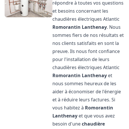
répondre à toutes vos questions
et besoins concernant les
chaudières électriques Atlantic
Romorantin Lanthenay
. Nous
sommes fiers de nos résultats et
nos clients satisfaits en sont la
preuve. Ils nous font confiance
pour l'installation de leurs
chaudières électriques Atlantic
Romorantin Lanthenay
et
nous sommes heureux de les
aider à économiser de l'énergie
et à réduire leurs factures. Si
vous habitez à
Romorantin
Lanthenay
et que vous avez
besoin d'une
chaudière