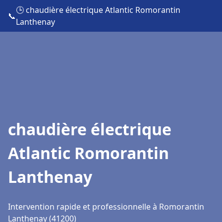
🕒 chaudière électrique Atlantic Romorantin
📞
Lanthenay
chaudière électrique
Atlantic Romorantin
Lanthenay
Intervention rapide et professionnelle à Romorantin
Lanthenay (41200)