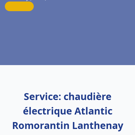
Service: chaudière
électrique Atlantic
Romorantin Lanthenay