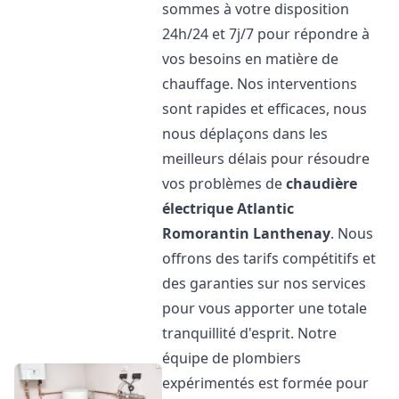
sommes à votre disposition
24h/24 et 7j/7 pour répondre à
vos besoins en matière de
chauffage. Nos interventions
sont rapides et efficaces, nous
nous déplaçons dans les
meilleurs délais pour résoudre
vos problèmes de
chaudière
électrique Atlantic
Romorantin Lanthenay
. Nous
offrons des tarifs compétitifs et
des garanties sur nos services
pour vous apporter une totale
tranquillité d'esprit. Notre
équipe de plombiers
expérimentés est formée pour