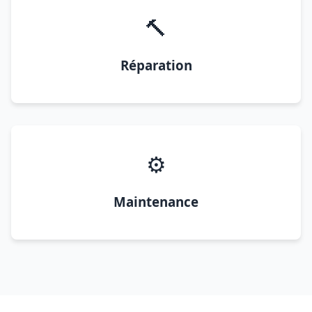
🔨
Réparation
⚙️
Maintenance