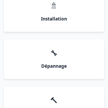
🚿
Installation
🔧
Dépannage
🔨