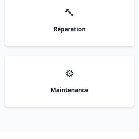
🔨
Réparation
⚙️
Maintenance