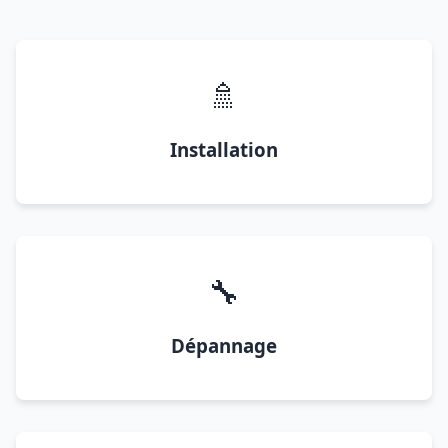
🚿
Installation
🔧
Dépannage