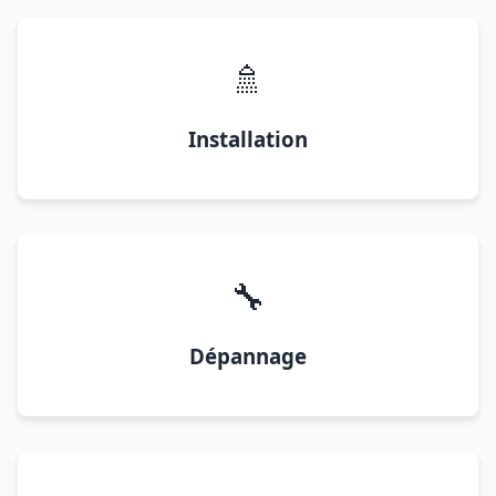
🚿
Installation
🔧
Dépannage