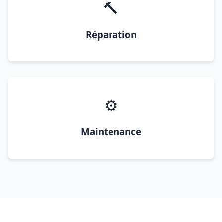
🔨
Réparation
⚙️
Maintenance