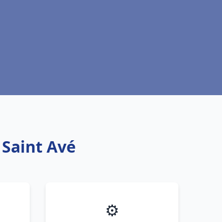
 Saint Avé
⚙️