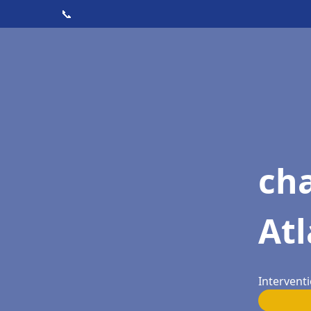
📞
cha
Atl
Interventi