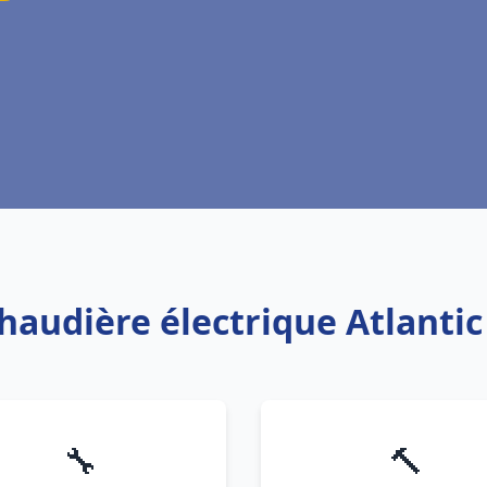
chaudière électrique Atlantic
🔧
🔨