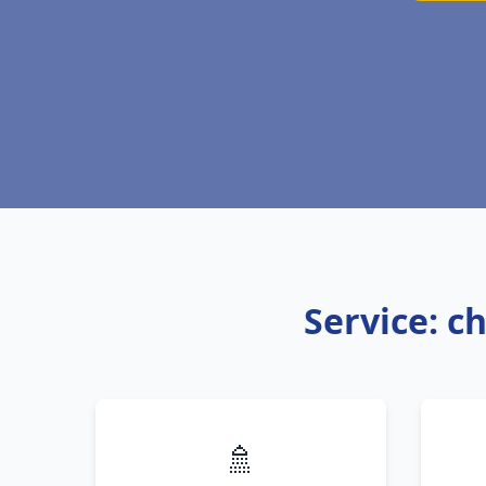
Service: c
🚿