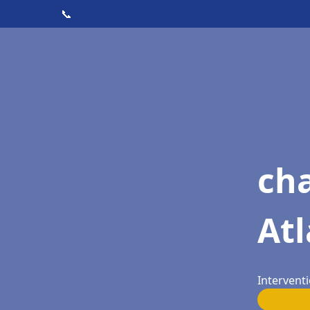
📞
cha
Atl
Interventi