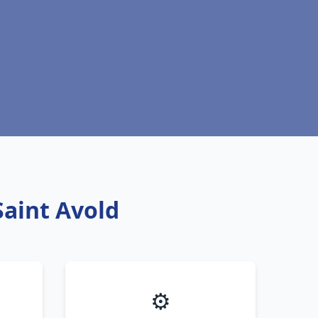
Saint Avold
⚙️