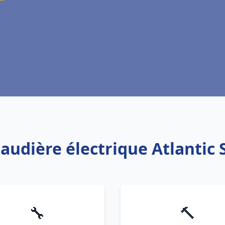
haudière électrique Atlantic 
🔧
🔨