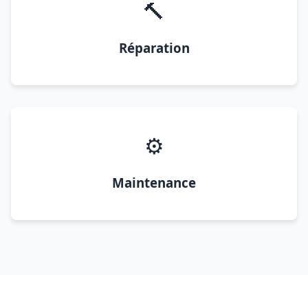
🔨
Réparation
⚙️
Maintenance