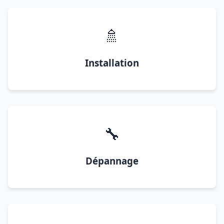
🚿
Installation
🔧
Dépannage