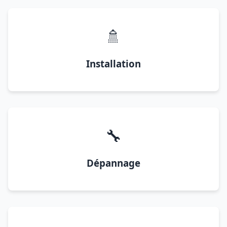
🚿
Installation
🔧
Dépannage