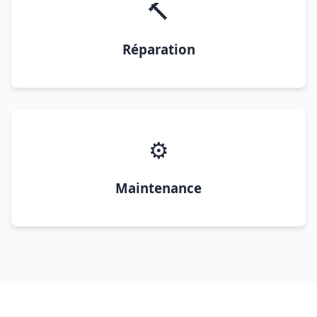
🔨
Réparation
⚙️
Maintenance