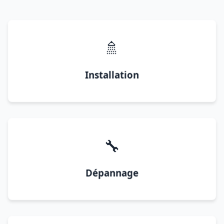
🚿
Installation
🔧
Dépannage