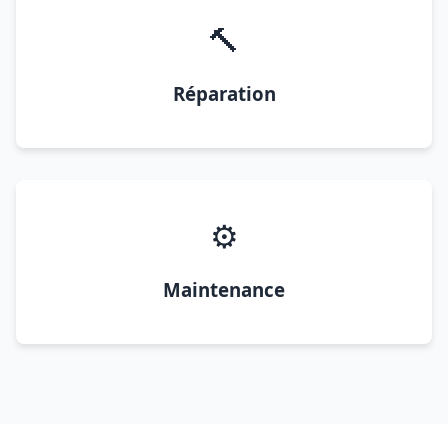
🔨
Réparation
⚙️
Maintenance