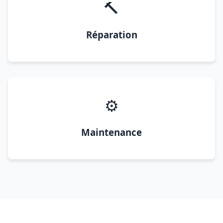
🔨
Réparation
⚙️
Maintenance