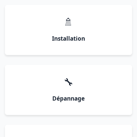
🚿
Installation
🔧
Dépannage