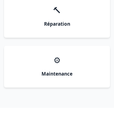
🔨
Réparation
⚙️
Maintenance