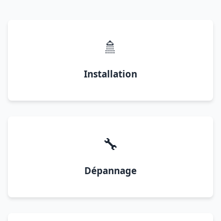
🚿
Installation
🔧
Dépannage