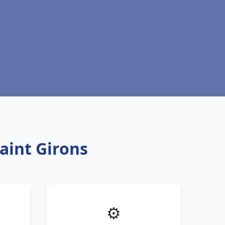
Saint Girons
⚙️