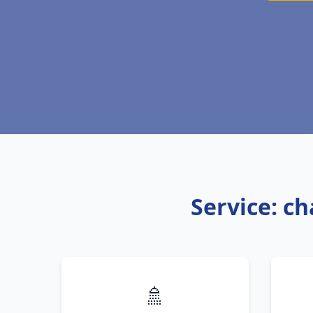
Service: ch
🚿