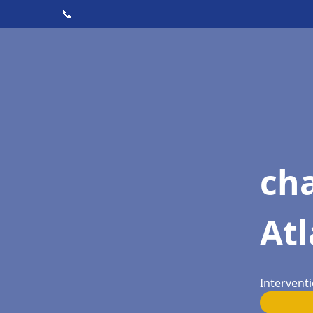
📞
cha
Atl
Interventi