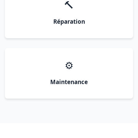
🔨
Réparation
⚙️
Maintenance