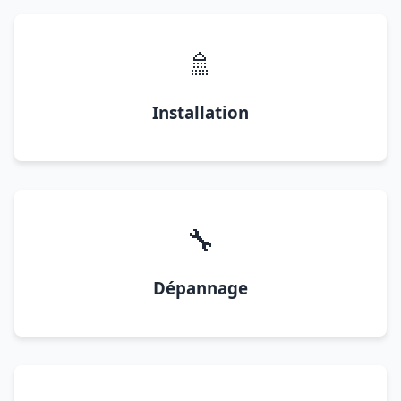
🚿
Installation
🔧
Dépannage