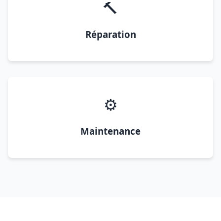
🔨
Réparation
⚙️
Maintenance