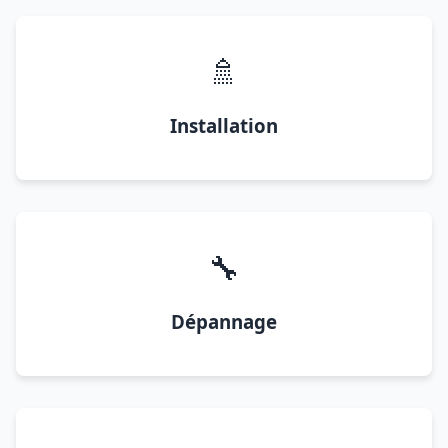
🚿
Installation
🔧
Dépannage