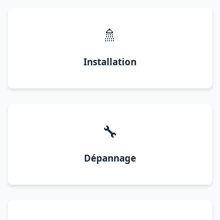
🚿
Installation
🔧
Dépannage