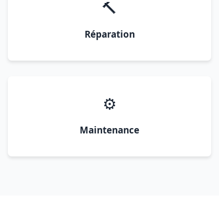
🔨
Réparation
⚙️
Maintenance