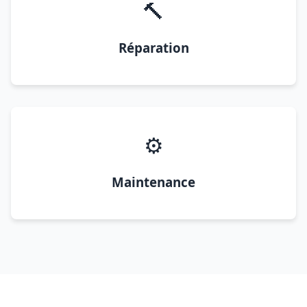
🔨
Réparation
⚙️
Maintenance