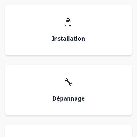
🚿
Installation
🔧
Dépannage