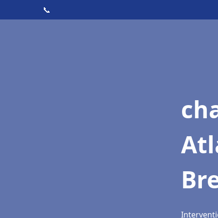
📞
cha
Atl
Br
Interventi