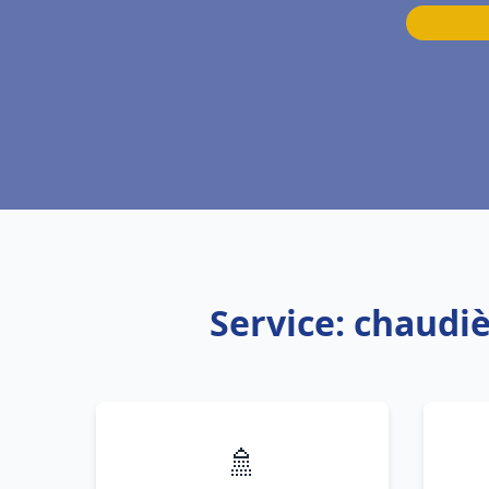
Service: chaudiè
🚿