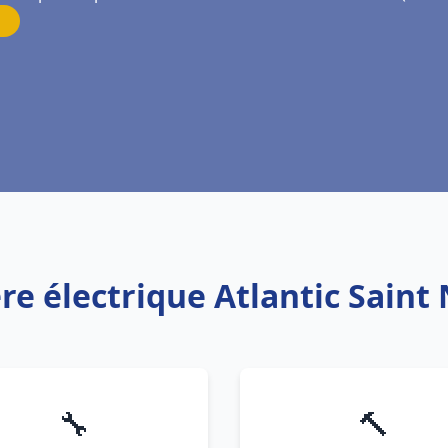
re électrique Atlantic Saint
🔧
🔨