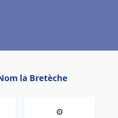
 Nom la Bretèche
⚙️