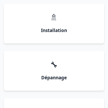
🚿
Installation
🔧
Dépannage