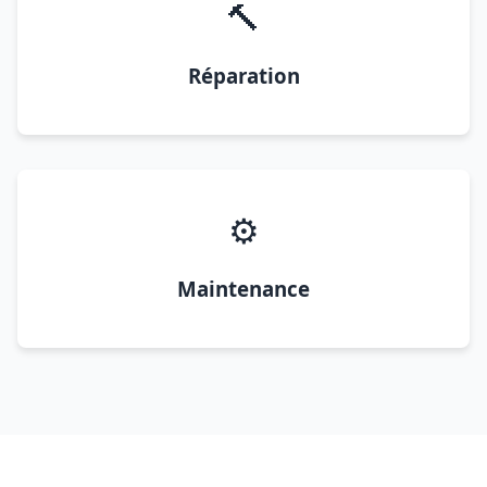
🔨
Réparation
⚙️
Maintenance