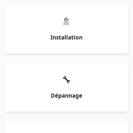
🚿
Installation
🔧
Dépannage