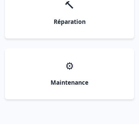
🔨
Réparation
⚙️
Maintenance