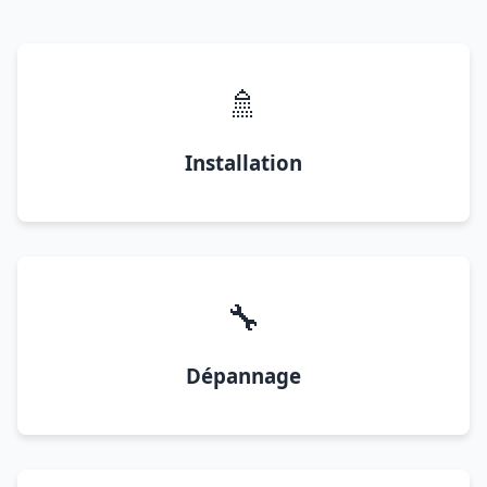
🚿
Installation
🔧
Dépannage