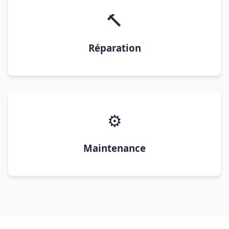
🔨
Réparation
⚙️
Maintenance