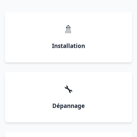
🚿
Installation
🔧
Dépannage