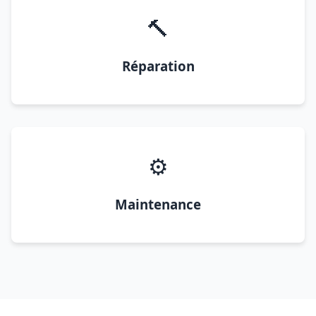
🔨
Réparation
⚙️
Maintenance