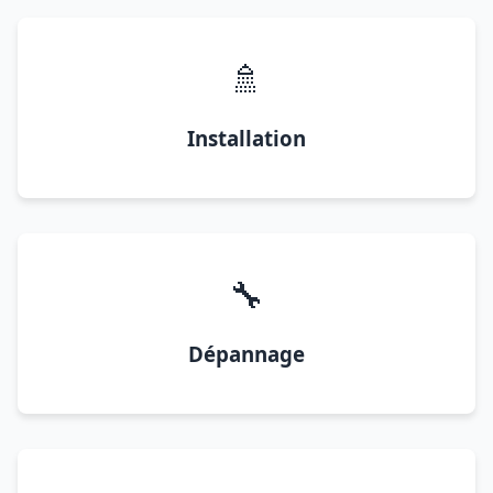
🚿
Installation
🔧
Dépannage