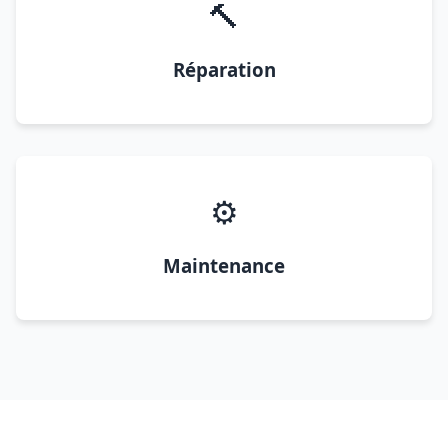
🔨
Réparation
⚙️
Maintenance