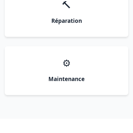
🔨
Réparation
⚙️
Maintenance