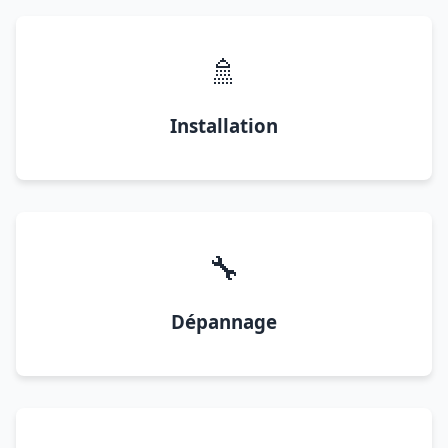
🚿
Installation
🔧
Dépannage