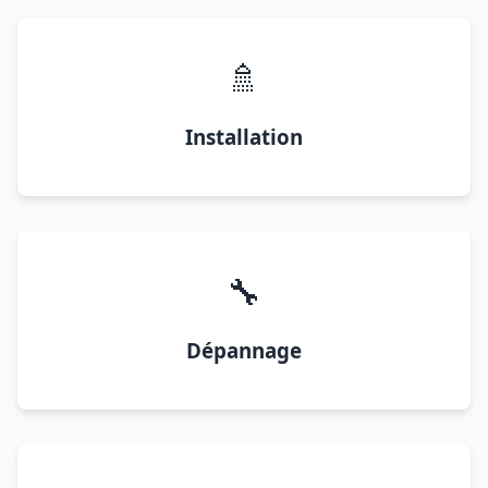
🚿
Installation
🔧
Dépannage