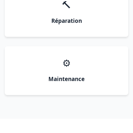
🔨
Réparation
⚙️
Maintenance