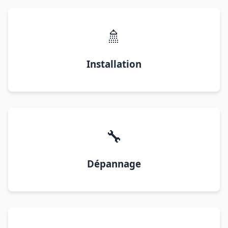
🚿
Installation
🔧
Dépannage