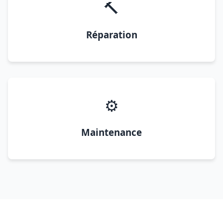
🔨
Réparation
⚙️
Maintenance