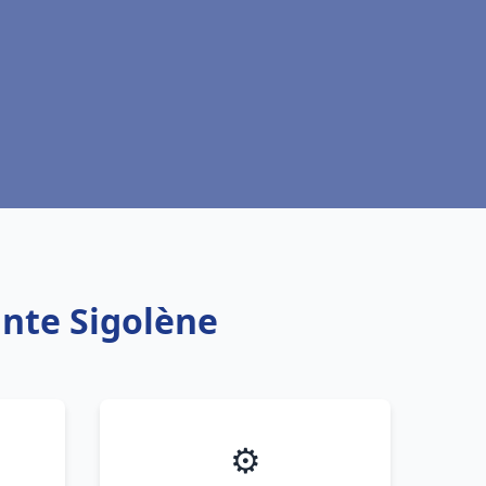
inte Sigolène
⚙️