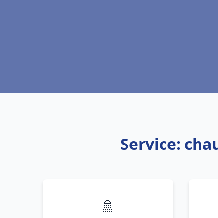
Service: cha
🚿