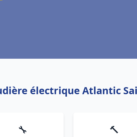
udière électrique Atlantic Sa
🔧
🔨