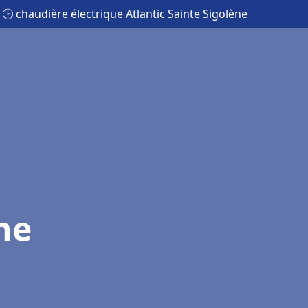
🕒 chaudière électrique Atlantic Sainte Sigolène
ne