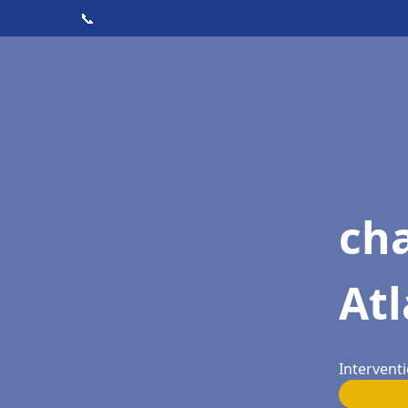
📞
cha
Atl
Interventi