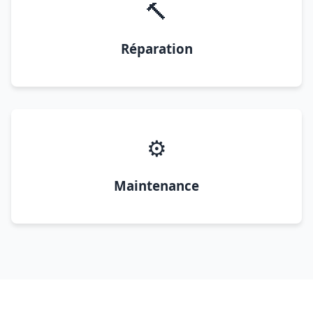
🔨
Réparation
⚙️
Maintenance