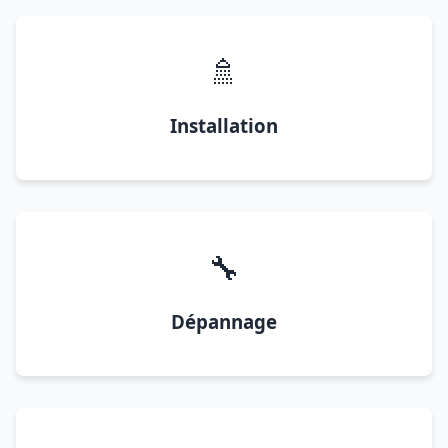
🚿
Installation
🔧
Dépannage