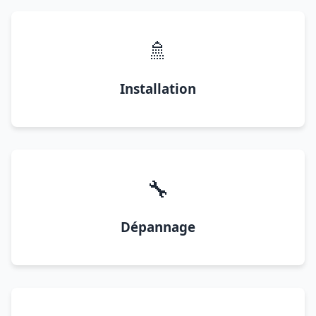
🚿
Installation
🔧
Dépannage