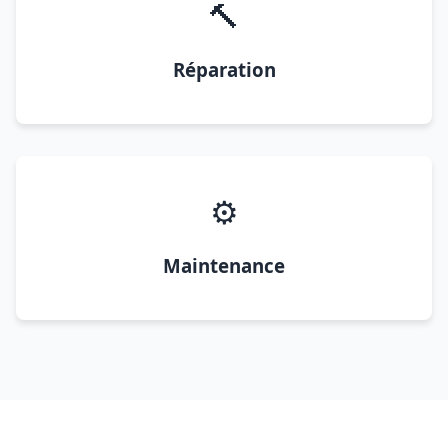
🔨
Réparation
⚙️
Maintenance