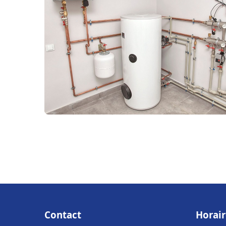
Contact
Horair