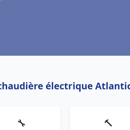
 chaudière électrique Atlanti
🔧
🔨