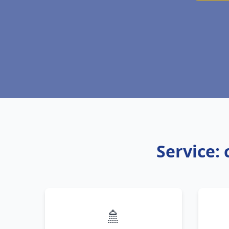
Service:
🚿