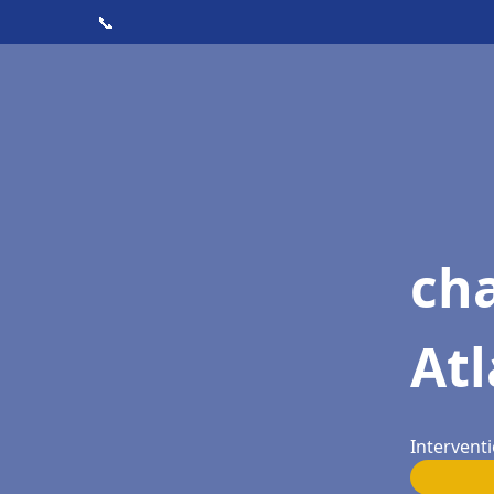
📞
cha
Atl
Interventi