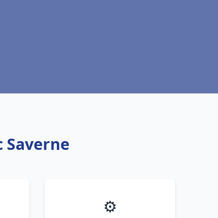
c Saverne
⚙️