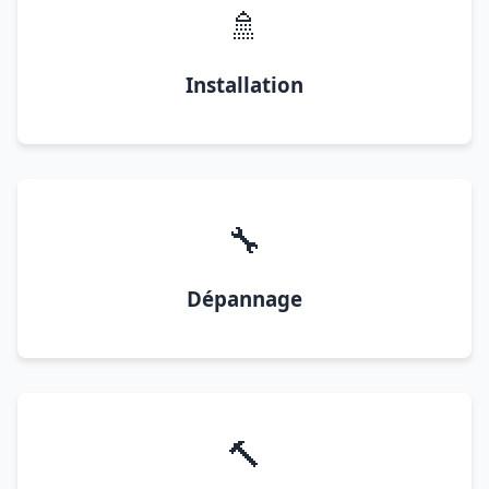
🚿
Installation
🔧
Dépannage
🔨