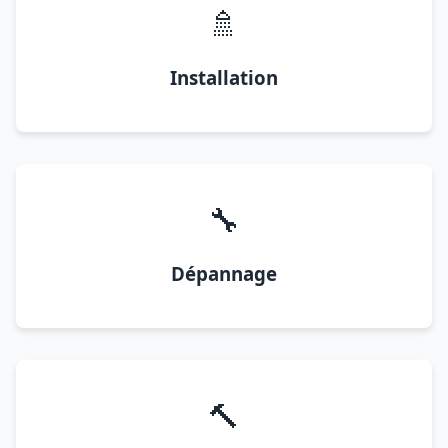
🚿
Installation
🔧
Dépannage
🔨