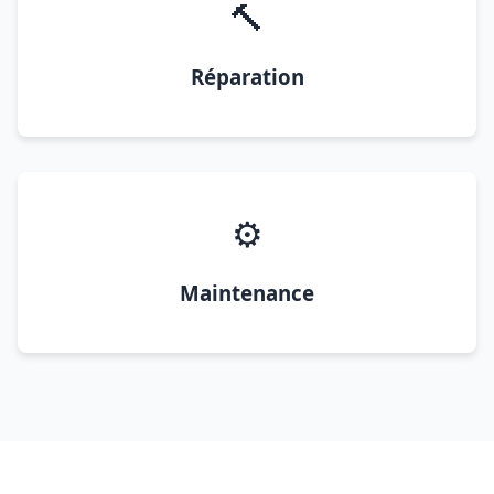
🔨
Réparation
⚙️
Maintenance