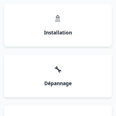
🚿
Installation
🔧
Dépannage