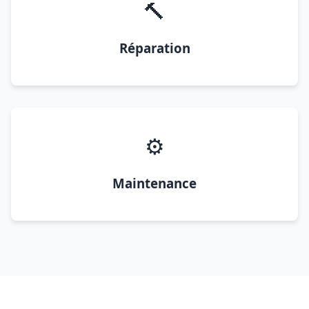
🔨
Réparation
⚙️
Maintenance