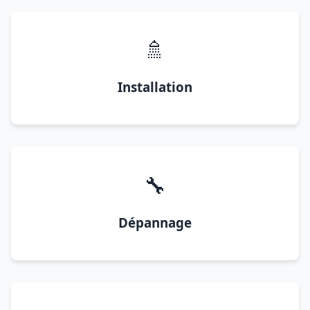
🚿
Installation
🔧
Dépannage