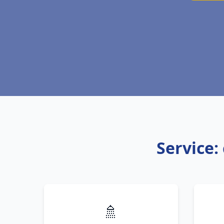
Service:
🚿