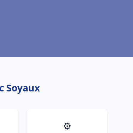
ic Soyaux
⚙️