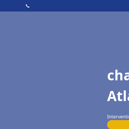
📞
cha
Atl
Interventi