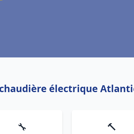
 chaudière électrique Atlant
🔧
🔨