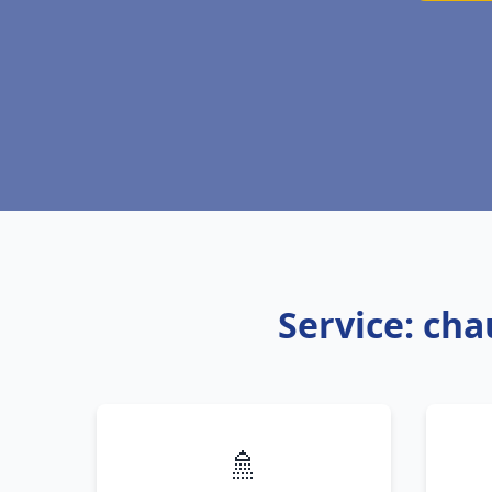
Service: cha
🚿