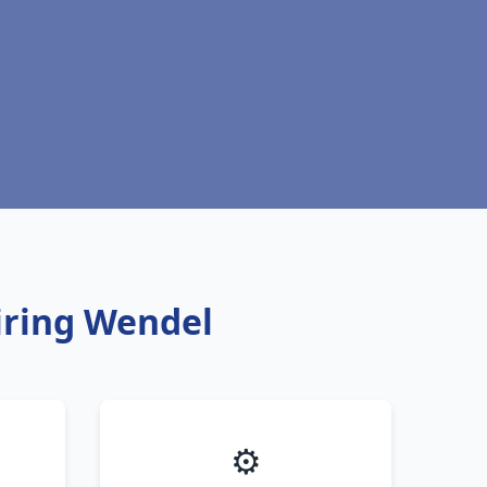
tiring Wendel
⚙️