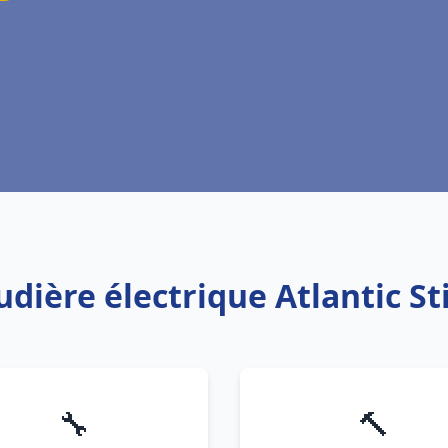
udière électrique Atlantic S
🔧
🔨