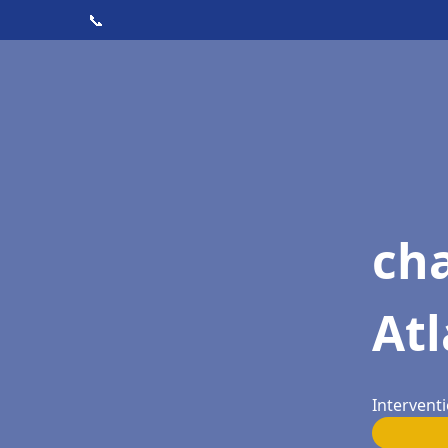
📞
cha
Atl
Interventi