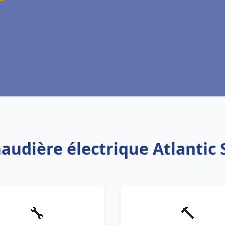
haudière électrique Atlantic
🔧
🔨