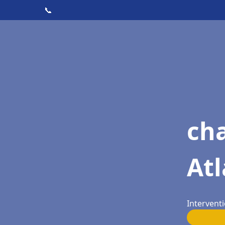
📞
cha
Atl
Intervent