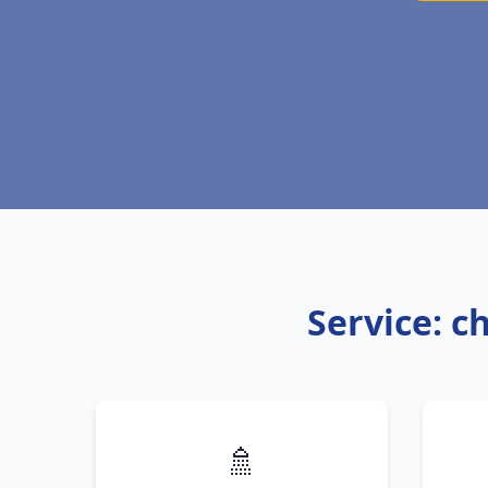
Service: c
🚿