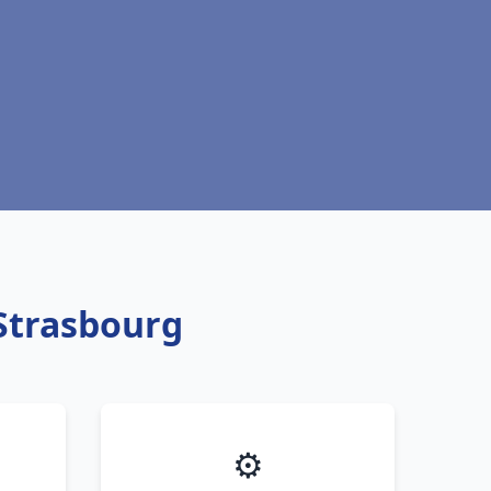
 Strasbourg
⚙️