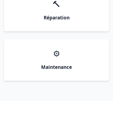
🔨
Réparation
⚙️
Maintenance