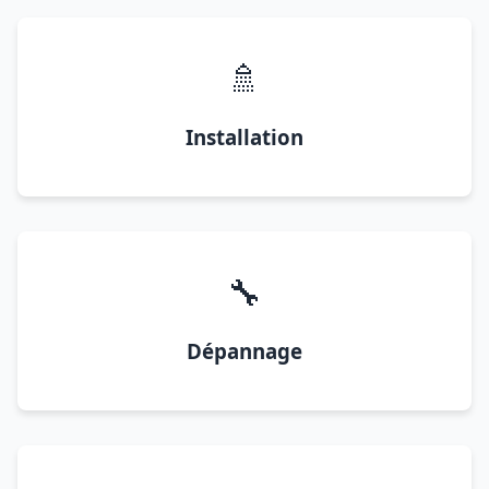
🚿
Installation
🔧
Dépannage