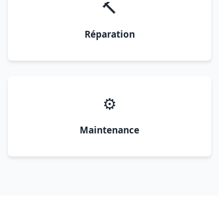
🔨
Réparation
⚙️
Maintenance