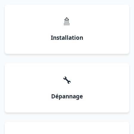
🚿
Installation
🔧
Dépannage