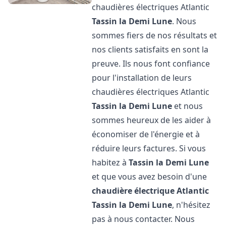
chaudières électriques Atlantic
Tassin la Demi Lune
. Nous
sommes fiers de nos résultats et
nos clients satisfaits en sont la
preuve. Ils nous font confiance
pour l'installation de leurs
chaudières électriques Atlantic
Tassin la Demi Lune
et nous
sommes heureux de les aider à
économiser de l'énergie et à
réduire leurs factures. Si vous
habitez à
Tassin la Demi Lune
et que vous avez besoin d'une
chaudière électrique Atlantic
Tassin la Demi Lune
, n'hésitez
pas à nous contacter. Nous