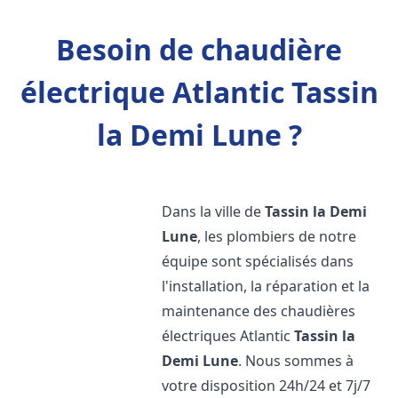
Besoin de chaudière
électrique Atlantic Tassin
la Demi Lune ?
Dans la ville de
Tassin la Demi
Lune
, les plombiers de notre
équipe sont spécialisés dans
l'installation, la réparation et la
maintenance des chaudières
électriques Atlantic
Tassin la
Demi Lune
. Nous sommes à
votre disposition 24h/24 et 7j/7