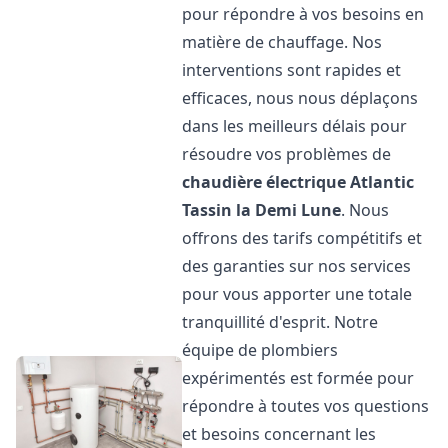
pour répondre à vos besoins en
matière de chauffage. Nos
interventions sont rapides et
efficaces, nous nous déplaçons
dans les meilleurs délais pour
résoudre vos problèmes de
chaudière électrique Atlantic
Tassin la Demi Lune
. Nous
offrons des tarifs compétitifs et
des garanties sur nos services
pour vous apporter une totale
tranquillité d'esprit. Notre
équipe de plombiers
expérimentés est formée pour
répondre à toutes vos questions
et besoins concernant les