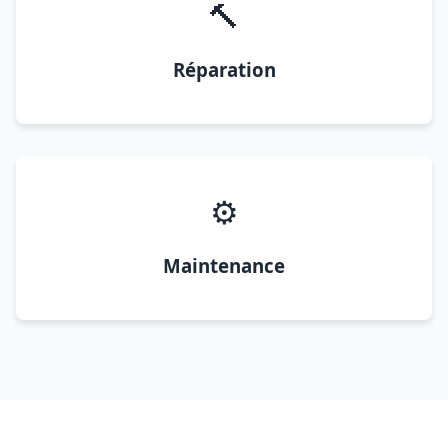
🔨
Réparation
⚙️
Maintenance