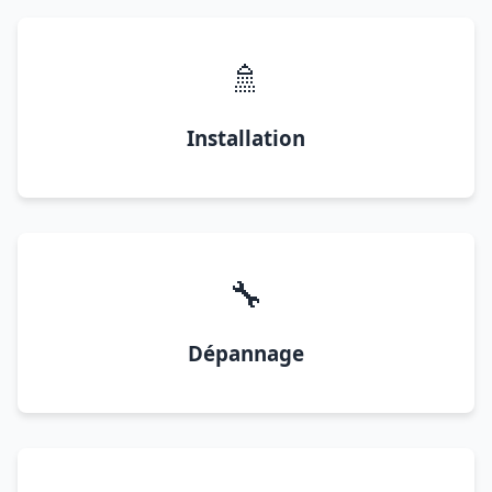
🚿
Installation
🔧
Dépannage