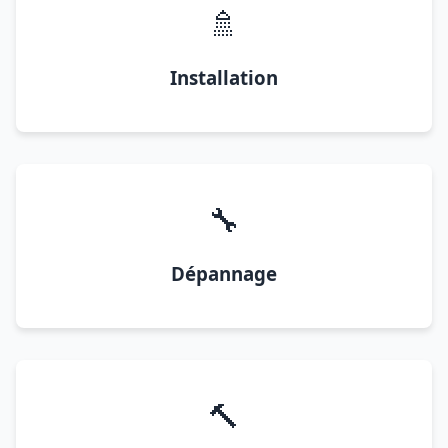
🚿
Installation
🔧
Dépannage
🔨